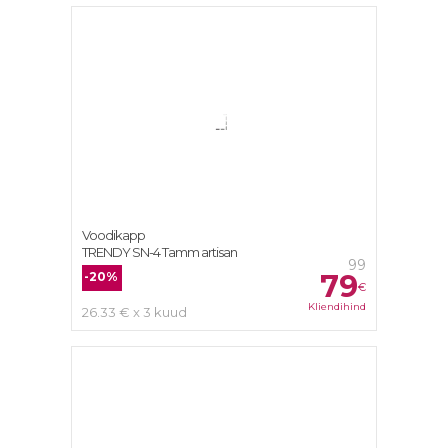
Voodikapp
TRENDY SN-4 Tamm artisan
99
79
-20%
€
Kliendihind
26.33 € x 3 kuud