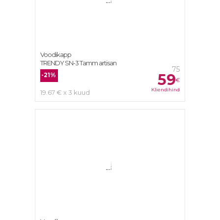
Voodikapp
TRENDY SN-3 Tamm artisan
75
59
-21%
€
Kliendihind
19.67 € x 3 kuud