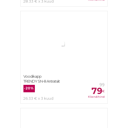
28.33 € x 3 kuud
Voodikapp
TRENDY SN-8 Antratsiit
99
79
-20%
€
Kliendihind
26.33 € x 3 kuud