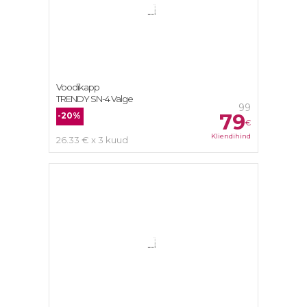
Voodikapp
TRENDY SN-4 Valge
99
79
-20%
€
Kliendihind
26.33 € x 3 kuud