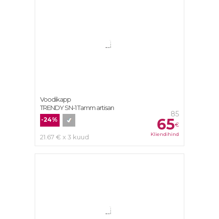
Voodikapp
TRENDY SN-1 Tamm artisan
85
65
-24%
€
Kliendihind
21.67 € x 3 kuud