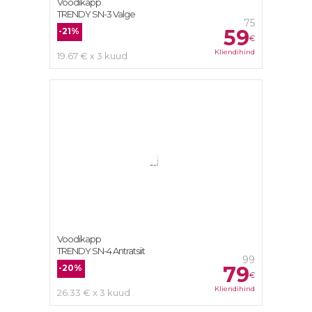
Voodikapp
TRENDY SN-3 Valge
75
59
-21%
€
Kliendihind
19.67 € x 3 kuud
Voodikapp
TRENDY SN-4 Antratsiit
99
79
-20%
€
Kliendihind
26.33 € x 3 kuud