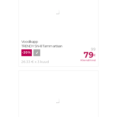
Voodikapp
TRENDY SN-8 Tamm artisan
99
79
-20%
€
Kliendihind
26.33 € x 3 kuud