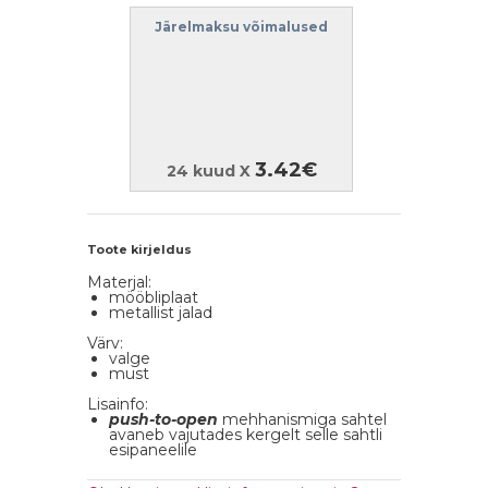
Järelmaksu võimalused
3.42€
24 kuud X
Toote kirjeldus
Materjal:
mööbliplaat
metallist jalad
Värv:
valge
must
Lisainfo:
push-to-open
mehhanismiga sahtel
avaneb vajutades kergelt selle sahtli
esipaneelile