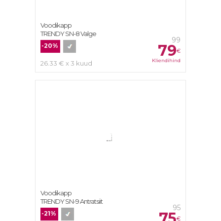
Voodikapp
TRENDY SN-8 Valge
99
79
-20%
€
Kliendihind
26.33 € x 3 kuud
Voodikapp
TRENDY SN-9 Antratsiit
95
75
-21%
€