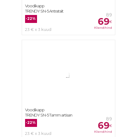
Voodikapp
TRENDY SN-5 Antratsiit
89
69
-22%
€
Kliendihind
23 € x 3 kuud
Voodikapp
TRENDY SN-5 Tamm artisan
89
69
-22%
€
Kliendihind
23 € x 3 kuud