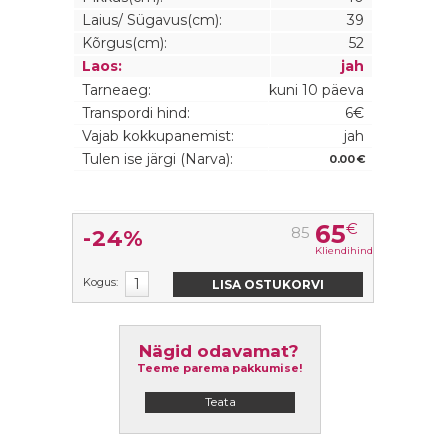
Laius/ Sügavus(cm):
39
Kõrgus(cm):
52
Laos:
jah
Tarneaeg:
kuni 10 päeva
Transpordi hind:
6€
Vajab kokkupanemist:
jah
Tulen ise järgi (Narva):
0.00 €
65
€
85
-24%
Kliendihind
Kogus:
Nägid odavamat?
Teeme parema pakkumise!
Teata