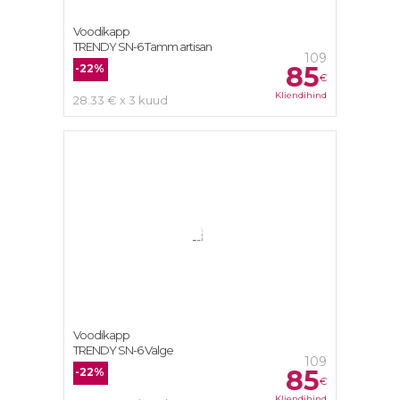
Voodikapp
TRENDY SN-6 Tamm artisan
109
85
-22%
€
Kliendihind
28.33 € x 3 kuud
Voodikapp
TRENDY SN-6 Valge
109
85
-22%
€
Kliendihind