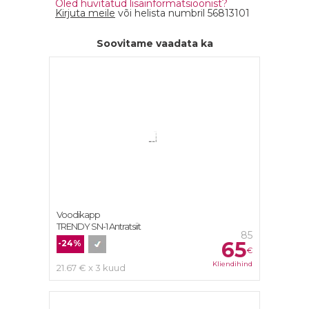
Oled huvitatud lisainformatsioonist?
Kirjuta meile
või helista numbril 56813101
Soovitame vaadata ka
Voodikapp
TRENDY SN-1 Antratsiit
85
65
-24%
€
Kliendihind
21.67 € x 3 kuud