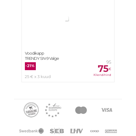
Voodikapp
TRENDY SN-9 Valge
95
75
-21%
€
Kliendihind
25 € x 3 kuud