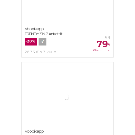
Voodikapp
TRENDY SN-2 Antratsiit
99
79
-20%
€
Kliendihind
26.33 € x 3 kuud
Voodikapp