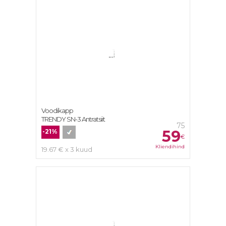
Voodikapp
TRENDY SN-3 Antratsiit
75
59
-21%
€
Kliendihind
19.67 € x 3 kuud