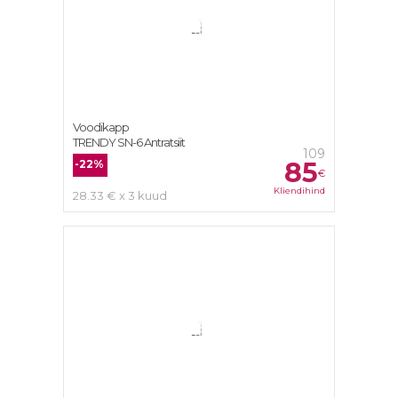
Voodikapp
TRENDY SN-6 Antratsiit
109
85
-22%
€
Kliendihind
28.33 € x 3 kuud