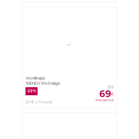
Voodikapp
TRENDY SN-5 Valge
89
69
-22%
€
Kliendihind
23 € x 3 kuud