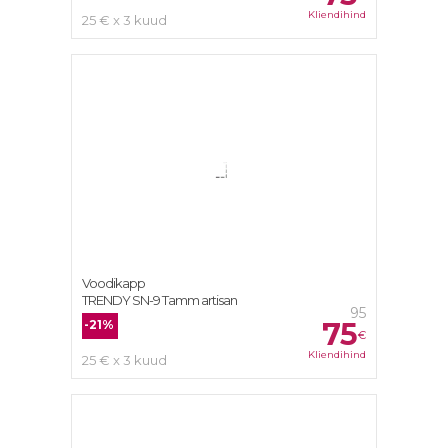
Kliendihind
25 € x 3 kuud
Voodikapp
TRENDY SN-9 Tamm artisan
95
75
-21%
€
Kliendihind
25 € x 3 kuud