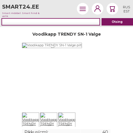
SMART24.EE
RUS
EST
Smart mööbel. Smart hind &
valik
Voodikapp TRENDY SN-1 Valge
Pikkus(cm):
40