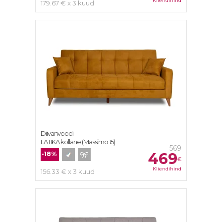
Kliendihind
179.67 € x 3 kuud
Diivanvoodi
LATIKA kollane (Massimo 15)
569
469
-18%
€
Kliendihind
156.33 € x 3 kuud