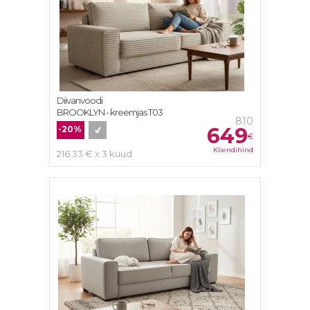
Diivanvoodi
BROOKLYN - kreemjas T03
810
649
-20%
€
Kliendihind
216.33 € x 3 kuud