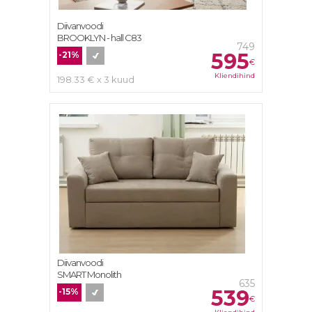
Diivanvoodi
BROOKLYN - hall C83
749
595
-21%
€
Kliendihind
198.33 € x 3 kuud
Diivanvoodi
SMART Monolith
635
539
-15%
€