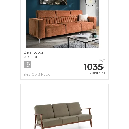
Diivanvoodi
KOBE 3F
1150
1035
€
Kliendihind
345 € x 3 kuud