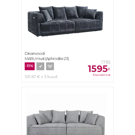
Diivanvoodi
MARU must (Aphrodite 23)
1795
1595
-11%
€
Kliendihind
531.67 € x 3 kuud