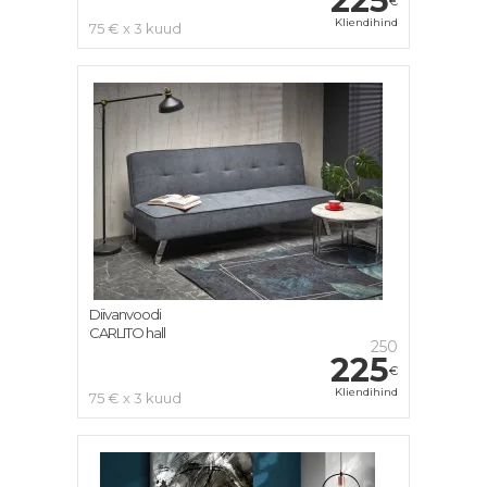
225
€
Kliendihind
75 € x 3 kuud
Diivanvoodi
CARLITO hall
250
225
€
Kliendihind
75 € x 3 kuud