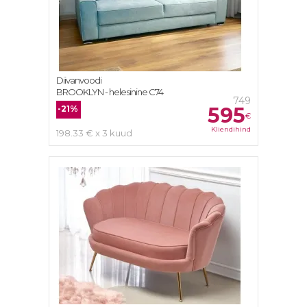
Diivanvoodi
BROOKLYN - helesinine C74
749
595
-21%
€
Kliendihind
198.33 € x 3 kuud