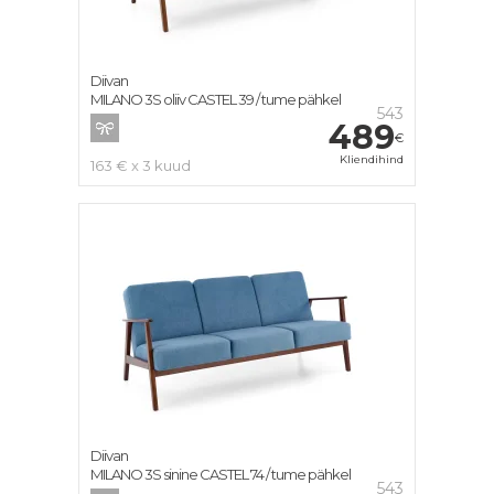
Diivan
MILANO 3S oliiv CASTEL 39 / tume pähkel
543
489
€
Kliendihind
163 € x 3 kuud
Diivan
MILANO 3S sinine CASTEL 74 / tume pähkel
543