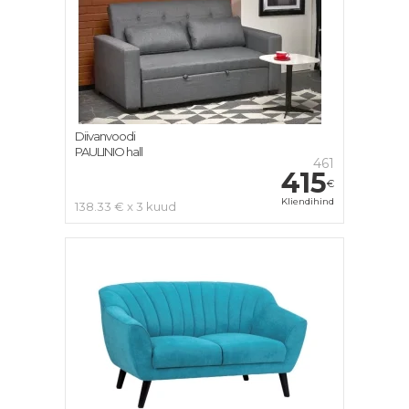
Diivanvoodi
PAULINIO hall
461
415
€
Kliendihind
138.33 € x 3 kuud