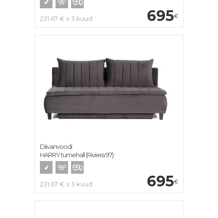
695
€
231.67 € x 3 kuud
Diivanvoodi
HARRY tumehall (Riviera 97)
695
€
231.67 € x 3 kuud