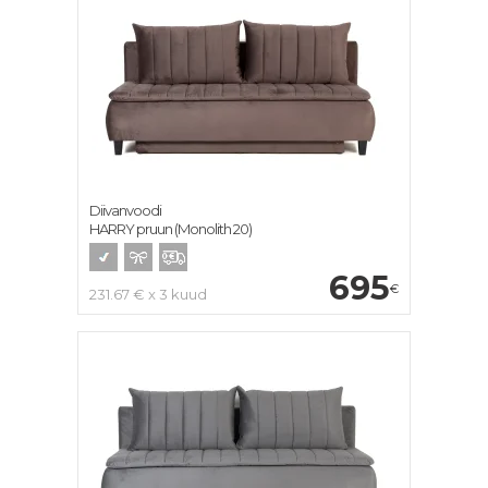
Diivanvoodi
HARRY pruun (Monolith 20)
695
€
231.67 € x 3 kuud