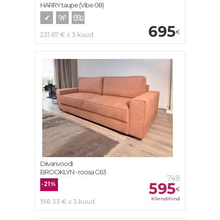
HARRY taupe (Vibe 08)
695
€
231.67 € x 3 kuud
Diivanvoodi
BROOKLYN - roosa C63
749
595
-21%
€
Kliendihind
198.33 € x 3 kuud