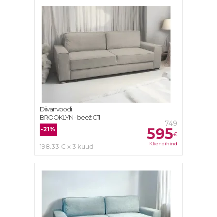
Diivanvoodi
BROOKLYN - beež C11
749
595
-21%
€
Kliendihind
198.33 € x 3 kuud