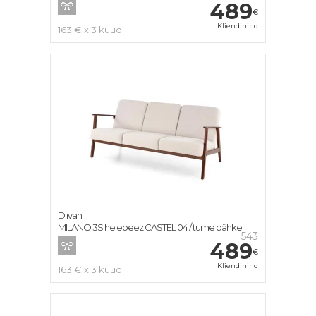
489
€
Kliendihind
163 € x 3 kuud
Diivan
MILANO 3S helebeez CASTEL 04 / tume pähkel
543
489
€
Kliendihind
163 € x 3 kuud