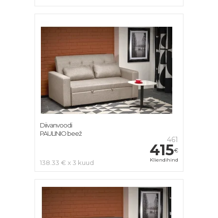
Diivanvoodi
PAULINIO beež
461
415
€
Kliendihind
138.33 € x 3 kuud