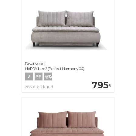
Diivanvoodi
HARRY beež (Perfect Harmony 04)
795
€
265 € x 3 kuud