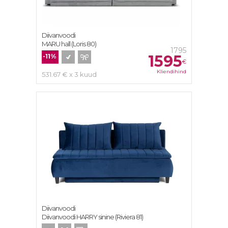
Diivanvoodi
MARU hall (Loris 80)
1795
1595
-11%
€
Kliendihind
531.67 € x 3 kuud
Diivanvoodi
Diivanvoodi HARRY sinine (Riviera 81)