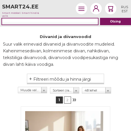
SMART24.EE
RUS
EST
Smart mööbel. Smart hind &
valik
Diivanid ja diivanvoodid
Suur valik erinevaid diivaneid ja diivanvoodite mudeleid.
Kaheinimesediivan, kolmeinimese diivan, nahkdiivan,
tekstiiliga diivanvoodi, diivanvoodi voodipesukastiga ning
diivan lahti käiva voodiga.
+
Filtreeri mõõdu ja hinna järgi
Muuda valikut
Sorteeri (rating)
48 lehel
1
2