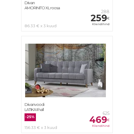
Diivan
AMORINITO XL roosa
288
259
€
Kliendihind
86.33 € x 3 kuud
Diivanvoodi
LATIKA II hall
625
469
-25%
€
Kliendihind
156.33 € x 3 kuud