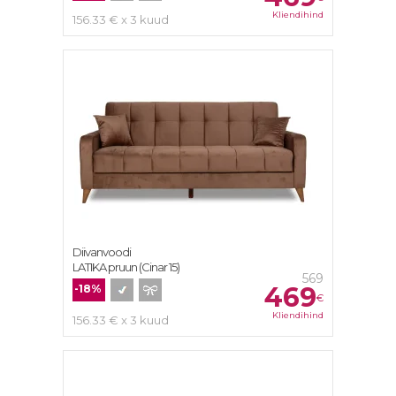
Kliendihind
156.33 € x 3 kuud
Diivanvoodi
LATIKA pruun (Cinar 15)
569
469
-18%
€
Kliendihind
156.33 € x 3 kuud