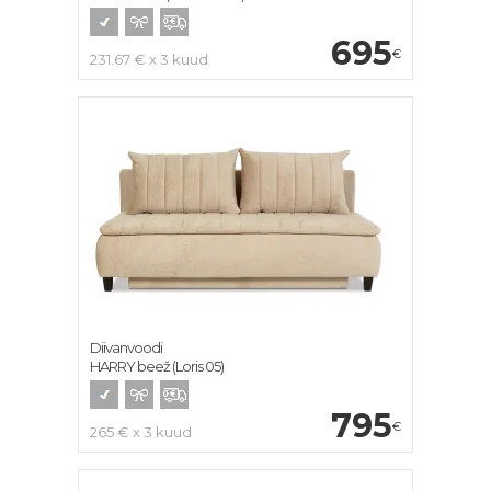
695
€
231.67 € x 3 kuud
Diivanvoodi
HARRY beež (Loris 05)
795
€
265 € x 3 kuud