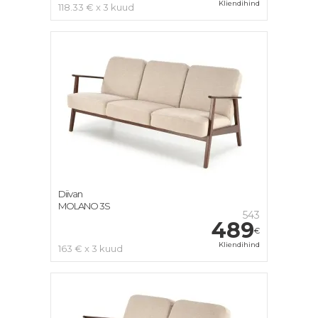
Kliendihind
118.33 € x 3 kuud
Diivan
MOLANO 3S
543
489
€
Kliendihind
163 € x 3 kuud