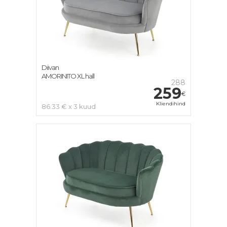
Diivan
AMORINITO XL hall
288
259
€
Kliendihind
86.33 € x 3 kuud