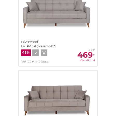
Diivanvoodi
LATIKA hall (Massimo 02)
569
469
-18%
€
Kliendihind
156.33 € x 3 kuud