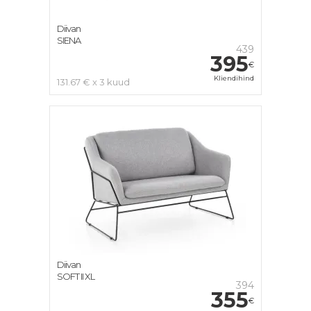
Diivan
SIENA
439
395
€
Kliendihind
131.67 € x 3 kuud
Diivan
SOFT II XL
394
355
€