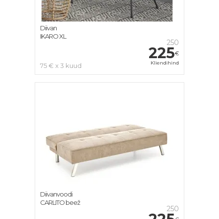
Diivan
IKARO XL
250
225
€
Kliendihind
75 € x 3 kuud
Diivanvoodi
CARLITO beež
250