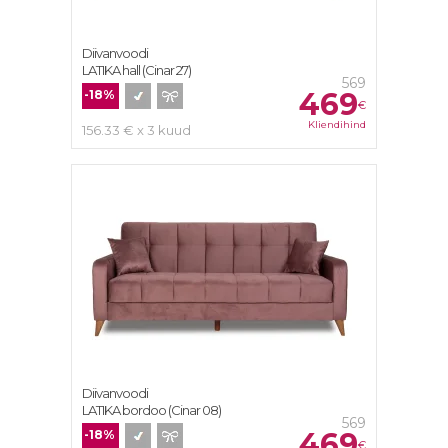
Diivanvoodi
LATIKA hall (Cinar 27)
569
469
-18%
€
Kliendihind
156.33 € x 3 kuud
Diivanvoodi
LATIKA bordoo (Cinar 08)
569
469
-18%
€