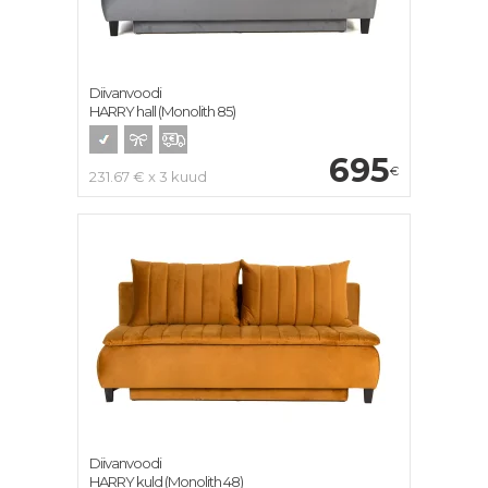
Diivanvoodi
HARRY hall (Monolith 85)
695
€
231.67 € x 3 kuud
Diivanvoodi
HARRY kuld (Monolith 48)