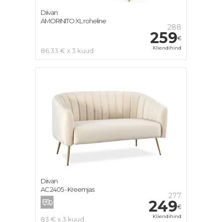
Diivan
AMORINITO XL roheline
288
259
€
Kliendihind
86.33 € x 3 kuud
Diivan
AC 2405 - Kreemjas
277
249
€
Kliendihind
83 € x 3 kuud