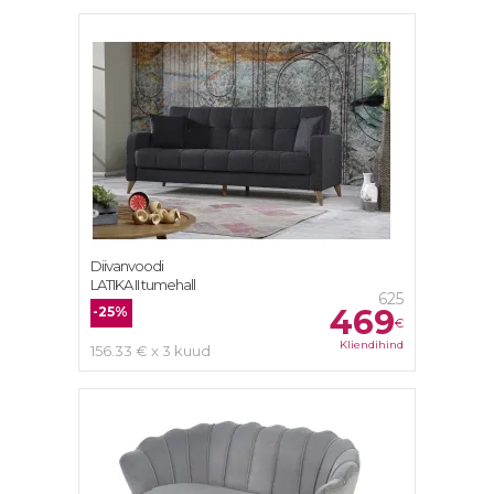
Diivanvoodi
LATIKA II tumehall
625
469
-25%
€
Kliendihind
156.33 € x 3 kuud