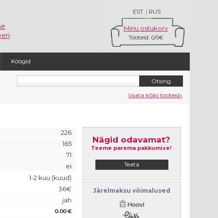
EST
|
RUS
se
Minu ostukorv
eri
Tooteid:
/
0
0€
Köögid
Vaata kõiki tooteid»
226
Nägid odavamat?
165
Teeme parema pakkumise!
71
Teata
ei
1-2 kuu (kuud)
36€
Järelmaksu võimalused
jah
0.00 €