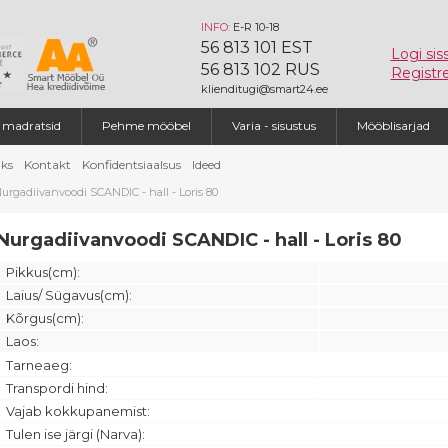
INFO:
E-R 10-18
56 813 101 EST
Logi sis
56 813 102 RUS
Registre
klienditugi@smart24.ee
a madratsid
Pehme mööbel
Varia - sisustus
Mööblisarjad
ks
Kontakt
Konfidentsiaalsus
Ideed
urgadiivanvoodi SCANDIC - hall - Loris 80
Nurgadiivanvoodi SCANDIC - hall - Loris 80
Pikkus(cm):
Laius/ Sügavus(cm):
Kõrgus(cm):
Laos:
Tarneaeg:
Transpordi hind:
Vajab kokkupanemist:
Tulen ise järgi (Narva):