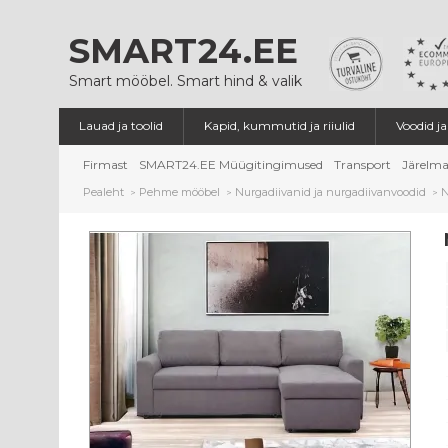
SMART24.EE
Smart mööbel. Smart hind & valik
Lauad ja toolid
Kapid, kummutid ja riiulid
Voodid j
Firmast
SMART24.EE Müügitingimused
Transport
Järelma
Pealeht
Pehme mööbel
Nurgadiivanid ja nurgadiivanvoodid
N
>
>
>