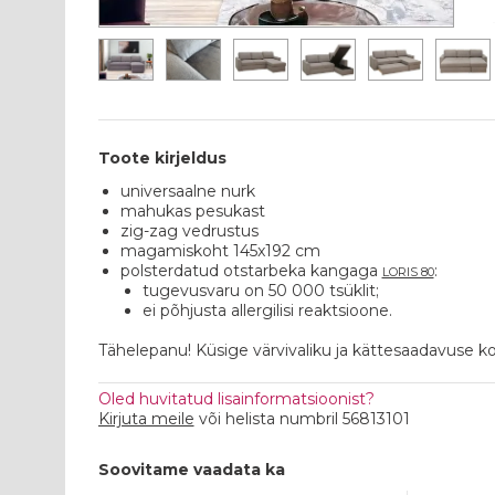
Toote kirjeldus
universaalne nurk
mahukas pesukast
zig-zag vedrustus
magamiskoht 145x192 cm
polsterdatud otstarbeka kangaga
:
LORIS 80
tugevusvaru on 50 000 tsüklit;
ei põhjusta allergilisi reaktsioone.
Tähelepanu! Küsige värvivaliku ja kättesaadavuse
Oled huvitatud lisainformatsioonist?
Kirjuta meile
või helista numbril 56813101
Soovitame vaadata ka