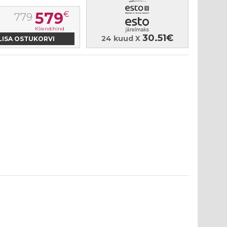
579
€
779
Kliendihind
30.51€
24 kuud X