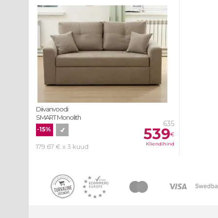
Diivanvoodi
SMART Monolith
635
539
-15%
€
Kliendihind
179.67 € x 3 kuud