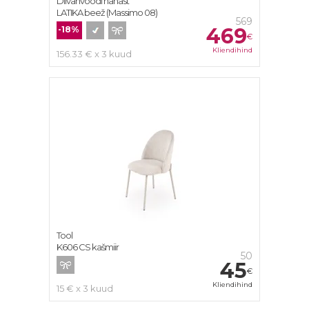
Diivanvoodi nahast
LATIKA beež (Massimo 08)
569
469
-18%
€
Kliendihind
156.33 € x 3 kuud
Tool
K606 CS kašmiir
50
45
€
Kliendihind
15 € x 3 kuud