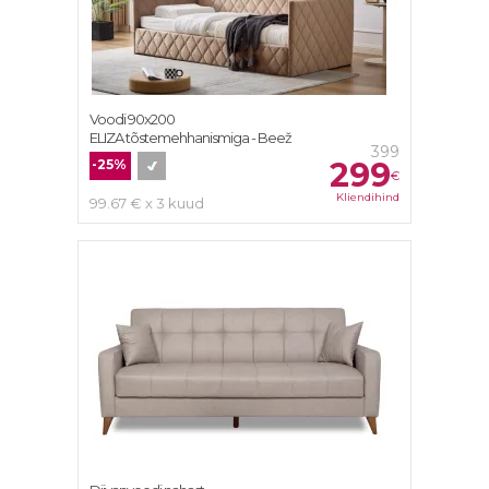
Voodi 90x200
ELIZA tõstemehhanismiga - Beež
399
299
-25%
€
Kliendihind
99.67 € x 3 kuud