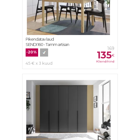
Pikendatav laud
SENDI 160 - Tamm artisan
169
135
-20%
€
Kliendihind
45 € x 3 kuud