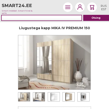
SMART24.EE
RUS
EST
Smart mööbel. Smart hind &
valik
Liugustega kapp MIKA IV PREMIUM 150