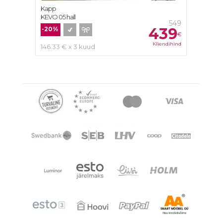
Kapp
KEVO 05 hall
549
439
-20%
€
Kliendihind
146.33 € x 3 kuud