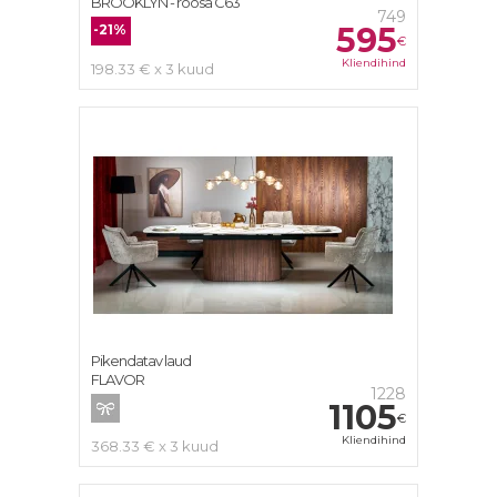
BROOKLYN - roosa C63
749
595
-21%
€
Kliendihind
198.33 € x 3 kuud
Pikendatav laud
FLAVOR
1228
1105
€
Kliendihind
368.33 € x 3 kuud