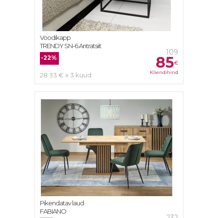
Voodikapp
TRENDY SN-6 Antratsiit
109
85
-22%
€
Kliendihind
28.33 € x 3 kuud
Pikendatav laud
FABIANO
232