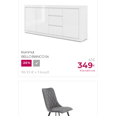
Kummut
BELLO BIANCO 04
436
349
-20%
€
Kliendihind
116.33 € x 3 kuud