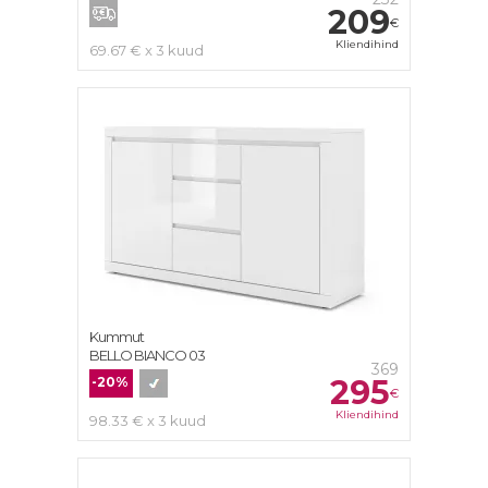
209
€
Kliendihind
69.67 € x 3 kuud
Kummut
BELLO BIANCO 03
369
295
-20%
€
Kliendihind
98.33 € x 3 kuud