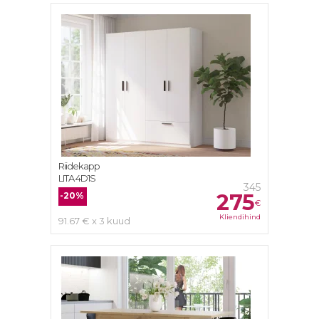
Riidekapp
LITA 4D1S
345
275
-20%
€
Kliendihind
91.67 € x 3 kuud