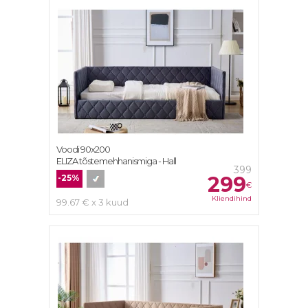
Voodi 90x200
ELIZA tõstemehhanismiga - Hall
399
299
-25%
€
Kliendihind
99.67 € x 3 kuud