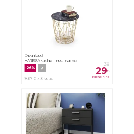
Diivanilaud
HARISSA kuldne - must marmor
39
29
-26%
€
Kliendihind
9.67 € x 3 kuud