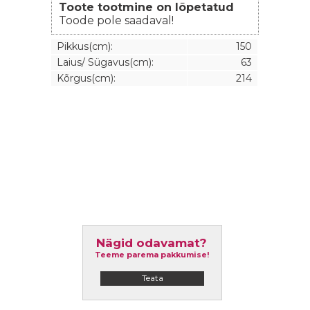
Toote tootmine on lõpetatud
Toode pole saadaval!
Pikkus(cm):
150
Laius/ Sügavus(cm):
63
Kõrgus(cm):
214
Nägid odavamat?
Teeme parema pakkumise!
Teata