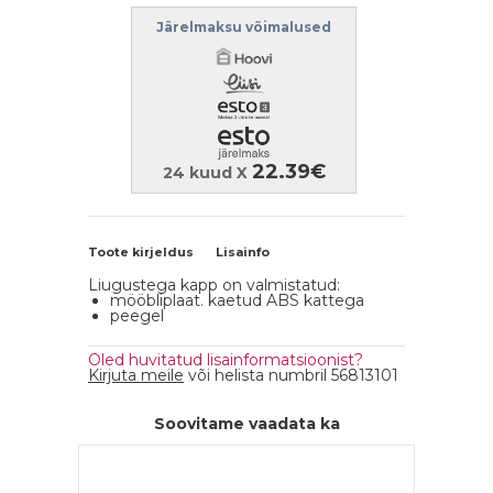
Järelmaksu võimalused
22.39€
24 kuud X
Toote kirjeldus
Lisainfo
Liugustega kapp on valmistatud:
mööbliplaat. kaetud ABS kattega
peegel
Oled huvitatud lisainformatsioonist?
Kirjuta meile
või helista numbril 56813101
Soovitame vaadata ka