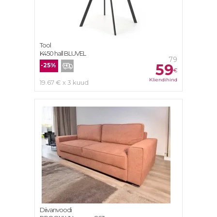
Tool
K450 hall BLUVEL
79
59
-25%
€
Kliendihind
19.67 € x 3 kuud
Diivanvoodi