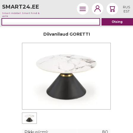
SMART24.EE
RUS
EST
Smart mööbel. Smart hind &
valik
Diivanilaud GORETTI
Pikkus(cm):
80