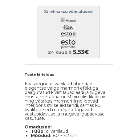
Järelmaksu võimalused
5.53€
24 kuud X
Toote kirjeldus
Kaasaegne diivanilaud ühendab
elegantse valge marmori efektiga
paagutatud kivist lauaplaadi ja tugeva
musta metallraami. Minimalistlik disain
ning väärikas marmori ilme loovad
interjööris stiilse aktsendi, samas kui
kvaliteetsed materjalid tagavad
vastupidavuse ja mugava igapäevase
kasutuse.
Omadused:
Tüüp:
diivanilaud
Mõõdud:
80 × 42 cm