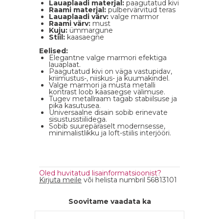
Lauaplaadi materjal:
paagutatud kivi
Raami materjal:
pulbervärvitud teras
Lauaplaadi värv:
valge marmor
Raami värv:
must
Kuju:
ümmargune
Stiil:
kaasaegne
Eelised:
Elegantne valge marmori efektiga
lauaplaat.
Paagutatud kivi on väga vastupidav,
kriimustus-, niiskus- ja kuumakindel.
Valge marmori ja musta metalli
kontrast loob kaasaegse välimuse.
Tugev metallraam tagab stabiilsuse ja
pika kasutusea.
Universaalne disain sobib erinevate
sisustusstiilidega.
Sobib suurepäraselt modernsesse,
minimalistlikku ja loft-stiilis interjööri.
Oled huvitatud lisainformatsioonist?
Kirjuta meile
või helista numbril 56813101
Soovitame vaadata ka