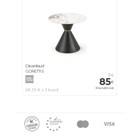
Diivanilaud
GORETTI S
94
85
€
Kliendihind
28.33 € x 3 kuud