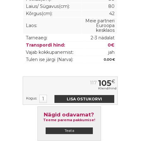
Laius/ Sügavus(cm):
80
Kõrgus(cm):
42
Meie partneri
Laos:
Euroopa
kesklaos
Tarneaeg:
2-3 nädalat
Transpordi hind:
0€
Vajab kokkupanemist:
jah
Tulen ise järgi (Narva):
0.00 €
105
€
117
Kliendihind
Kogus:
Nägid odavamat?
Teeme parema pakkumise!
Teata